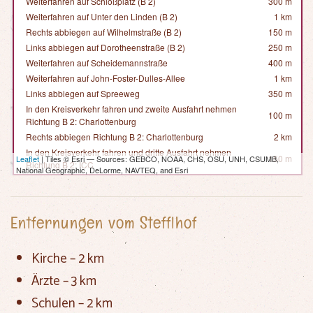
Weiterfahren auf Schloßplatz (B 2)
300 m
Weiterfahren auf Unter den Linden (B 2)
1 km
Rechts abbiegen auf Wilhelmstraße (B 2)
150 m
Links abbiegen auf Dorotheenstraße (B 2)
250 m
Weiterfahren auf Scheidemannstraße
400 m
Weiterfahren auf John-Foster-Dulles-Allee
1 km
Links abbiegen auf Spreeweg
350 m
In den Kreisverkehr fahren und zweite Ausfahrt nehmen
100 m
Richtung B 2: Charlottenburg
Rechts abbiegen Richtung B 2: Charlottenburg
2 km
In den Kreisverkehr fahren und dritte Ausfahrt nehmen
150 m
Leaflet
| Tiles © Esri — Sources: GEBCO, NOAA, CHS, OSU, UNH, CSUMB,
Richtung B 2: ICC
National Geographic, DeLorme, NAVTEQ, and Esri
Leicht rechts abbiegen Richtung B 2: ICC
1.5 km
Weiterfahren auf Sophie-Charlotte-Platz (B 2)
70 m
Weiterfahren auf Kaiserdamm (B 2)
1 km
Entfernungen vom Stefflhof
Links abbiegen auf Messedamm
80 m
Auffahrt nehmen Richtung A 100: Dresden
350 m
Kirche – 2 km
Leicht links auffahren Richtung Dresden
400 m
Ausfahrt nehmen Richtung A 115: Magdeburg
600 m
Ärzte – 3 km
Leicht links auffahren auf AVUS
10 km
Schulen – 2 km
Weiterfahren auf A 115
15 km